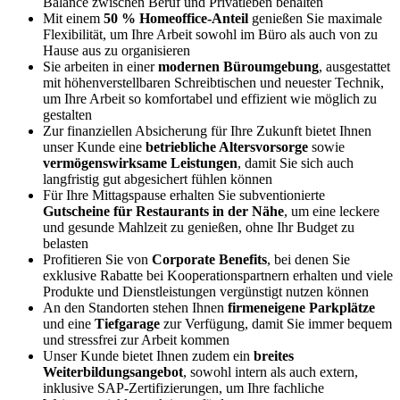
Balance zwischen Beruf und Privatleben behalten
Mit einem
50 % Homeoffice-Anteil
genießen Sie maximale
Flexibilität, um Ihre Arbeit sowohl im Büro als auch von zu
Hause aus zu organisieren
Sie arbeiten in einer
modernen Büroumgebung
, ausgestattet
mit höhenverstellbaren Schreibtischen und neuester Technik,
um Ihre Arbeit so komfortabel und effizient wie möglich zu
gestalten
Zur finanziellen Absicherung für Ihre Zukunft bietet Ihnen
unser Kunde eine
betriebliche Altersvorsorge
sowie
vermögenswirksame Leistungen
, damit Sie sich auch
langfristig gut abgesichert fühlen können
Für Ihre Mittagspause erhalten Sie subventionierte
Gutscheine für Restaurants in der Nähe
, um eine leckere
und gesunde Mahlzeit zu genießen, ohne Ihr Budget zu
belasten
Profitieren Sie von
Corporate Benefits
, bei denen Sie
exklusive Rabatte bei Kooperationspartnern erhalten und viele
Produkte und Dienstleistungen vergünstigt nutzen können
An den Standorten stehen Ihnen
firmeneigene Parkplätze
und eine
Tiefgarage
zur Verfügung, damit Sie immer bequem
und stressfrei zur Arbeit kommen
Unser Kunde bietet Ihnen zudem ein
breites
Weiterbildungsangebot
, sowohl intern als auch extern,
inklusive SAP-Zertifizierungen, um Ihre fachliche