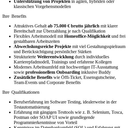
Unterstützung von Projekten
in agilen, hybriden oder
klassischen Vorgehensmodellen
Ihre Benefits
Attraktives Gehalt
ab 75.000 € brutto jährlich
mit klarer
Bereitschaft zur Überzahlung je nach Qualifikation
Flexibles Arbeitsmodell mit
Homeoffice-Möglichkeit
und frei
gestaltbaren Arbeitszeiten
Abwechslungsreiche Projekte
mit viel Gestaltungsspielraum
und Berücksichtigung persönlicher Stärken
Strukturierte
Weiterentwicklung
durch individuelles
Karrierepfadmodell, Trainings und erfahrene Kollegen
Modernes Arbeitsumfeld mit hochwertiger IT-Ausstattung
sowie
professionellem Onboarding
inklusive Buddy
Zusätzliche Benefits
wie Öffi-Ticket, Essensgutscheine,
Team-Events und Corporate Benefits
Ihre Qualifikationen
Berufserfahrung im Software Testing, idealerweise in der
Testautomatisierung
Erfahrung mit gängigen Testtools wie z. B. Selenium, Tosca,
Postman oder SOAP UI sowie grundlegende
Programmierkenntnisse von Vorteil
Kenntnisse im Datenbankumfeld (SQL) und Erfahrung mit